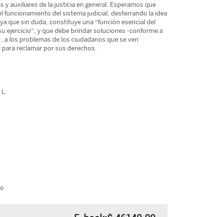
es y auxiliares de la justicia en general. Esperamos que
l funcionamiento del sistema judicial, desterrando la idea
, ya que sin duda, constituye una “función esencial del
u ejercicio”, y que debe brindar soluciones -conforme a
, a los problemas de los ciudadanos que se ven
al para reclamar por sus derechos.
 L.
io