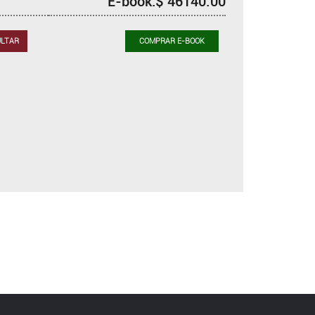
E-book:$ 46140.00
LTAR
COMPRAR E-BOOK