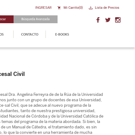
INGRESAR
Mi Carrito(
0
)
Lista de Precios
scar
Búsqueda Avanzada
OS
CONTACTO
E-BOOKS
esal Civil
esal Dra. Angelina Ferreyra de de la Rúa de la Universidad
mos junto con un grupo de docentes de esa Universidad,
e-sal Civil, que se adecue al nuevo programa de la
estudiantes, tanto de nuestra prestigiosa universidad,
idad Nacional de Córdoba y de la Universidad Católica de
 temas del programa de la materia abordada. Si bien, la
 de un Manual de Cátedra, el tratamiento dado, es sin
, lo que la convierte en una herramienta de mucha